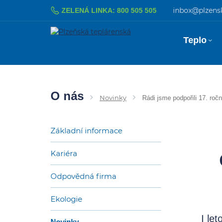
Přejít na obsah
inbox@plzensk
ZELENÁ LINKA: 800 505 505
Teplo
O nás
Novinky
Rádi jsme podpořili 17. ročn
Základní informace
Kariéra
Odpovědná firma
Ekologie
I le
Novinky