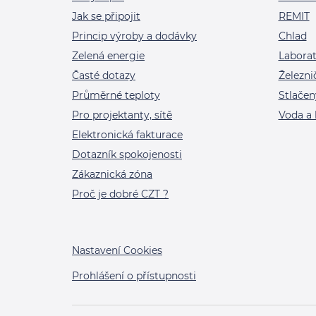
Jak se připojit
REMIT
Princip výroby a dodávky
Chlad
Zelená energie
Labora
Časté dotazy
Železni
Průměrné teploty
Stlačen
Pro projektanty, sítě
Voda a 
Elektronická fakturace
Dotazník spokojenosti
Zákaznická zóna
Proč je dobré CZT ?
Nastavení Cookies
Prohlášení o přístupnosti