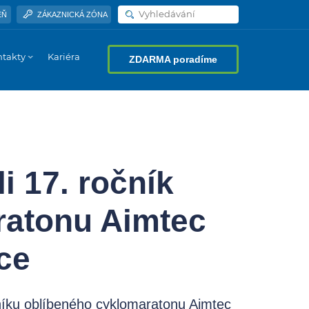
Vyhledávání
EŇ
ZÁKAZNICKÁ ZÓNA
ntakty
Kariéra
ZDARMA poradíme
i 17. ročník
ratonu Aimtec
ce
čníku oblíbeného cyklomaratonu Aimtec