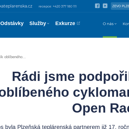
ateplarenska.cz
recepce: +420 377 180 111
ZEVO PLZ
Odstávky
Služby
Exkurze
O nás
Ko
ík oblíbeného...
Rádi jsme podpořil
oblíbeného cykloma
Open Ra
tos byla Plzeňská teplárenská partnerem již 17. ro