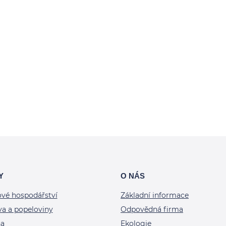
Y
O NÁS
vé hospodářství
Základní informace
va a popeloviny
Odpovědná firma
na
Ekologie