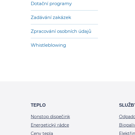
Dotační programy
Zadávání zakázek
Zpracování osobních údajů
Whistleblowing
TEPLO
SLUŽB
Nonstop dispečink
Odpado
Energetický rádce
Biopali
Ceny tepla
Elektři