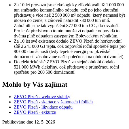
Za 10 let provozu jsme ekologicky zlikvidovali již 1 000 000
tun směsného komunálního odpadu, což po jeho zhutnění
představuje více než 2 500 000 m³ odpadu, který nemusel být
uložen do země, a zároveň nahradil 730 000 tun uhlí.
Zabránili jsme tak vypuštění 877 000 tun CO₂ do ovzduší.
Pro lepší představu o tomto množství odpadu: odpovídá to
dvěma plně odpadem zasypaným Boleveckým rybníkům.
Za 10 let své existence dodalo ZEVO Plzeň do horkovodní
sítě 2 241 000 GJ tepla, což odpovídá roční spotřebě tepla pro
90 000 domácností (tedy tepelné energii pro plzeňské
domácnosti zásobované naší společností na období dvou let)
Do elektrické sítě ZEVO Plzeň za stejné období dodalo
521 000 MWh elektřiny, což představuje průměrnou roční
spotřebu pro 260 500 domácností.
Mohlo by Vás zajímat
ZEVO Plzeň - webové stránky
ZEVO Plzeň - skartace v šanonech i foliích
ZEVO Plzeň - likvidace odpadu
ZEVO Plzeň - exkurze
Publikováno dne 12. 5. 2026