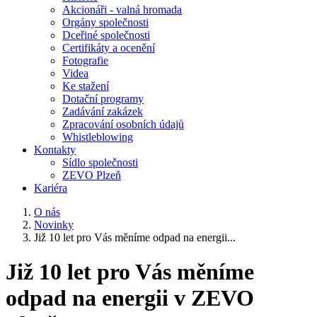
Akcionáři - valná hromada
Orgány společnosti
Dceřiné společnosti
Certifikáty a ocenění
Fotografie
Videa
Ke stažení
Dotační programy
Zadávání zakázek
Zpracování osobních údajů
Whistleblowing
Kontakty
Sídlo společnosti
ZEVO Plzeň
Kariéra
O nás
Novinky
Již 10 let pro Vás měníme odpad na energii...
Již 10 let pro Vás měníme
odpad na energii v ZEVO