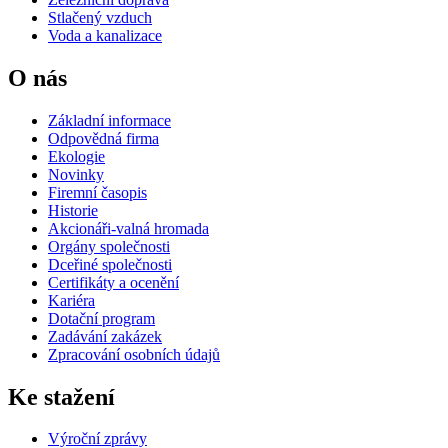
Stlačený vzduch
Voda a kanalizace
O nás
Základní informace
Odpovědná firma
Ekologie
Novinky
Firemní časopis
Historie
Akcionáři-valná hromada
Orgány společnosti
Dceřiné společnosti
Certifikáty a ocenění
Kariéra
Dotační program
Zadávání zakázek
Zpracování osobních údajů
Ke stažení
Výroční zprávy