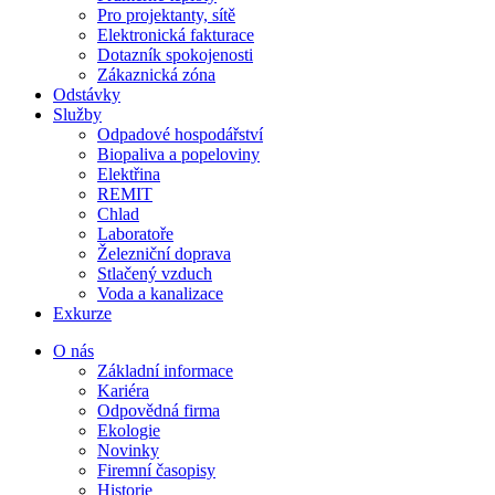
Pro projektanty, sítě
Elektronická fakturace
Dotazník spokojenosti
Zákaznická zóna
Odstávky
Služby
Odpadové hospodářství
Biopaliva a popeloviny
Elektřina
REMIT
Chlad
Laboratoře
Železniční doprava
Stlačený vzduch
Voda a kanalizace
Exkurze
O nás
Základní informace
Kariéra
Odpovědná firma
Ekologie
Novinky
Firemní časopisy
Historie