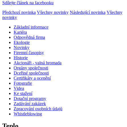
Sdílejte článek na facebooku
Předchozí novinka
Všechny novinky
Následující novinka
Všechny
novinky
Základní informace
Kariéra
Odpovědná firma
Ekologie
Novinky
Firemní časopisy
Historie
Akcionáři - valná hromada
Orgány společnosti
Dceřiné společnosti
Certifikáty a ocenění
Fotografie
Videa
Ke stažení
Dotační programy
Zadávání zakázek
Zpracování osobních údajů
Whistleblowing
Teplo