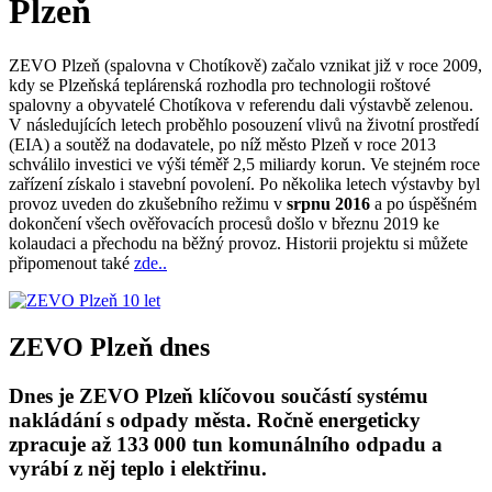
Plzeň
ZEVO Plzeň (spalovna v Chotíkově) začalo vznikat již v roce 2009,
kdy se Plzeňská teplárenská rozhodla pro technologii roštové
spalovny a obyvatelé Chotíkova v referendu dali výstavbě zelenou.
V následujících letech proběhlo posouzení vlivů na životní prostředí
(EIA) a soutěž na dodavatele, po níž město Plzeň v roce 2013
schválilo investici ve výši téměř 2,5 miliardy korun. Ve stejném roce
zařízení získalo i stavební povolení. Po několika letech výstavby byl
provoz uveden do zkušebního režimu v
srpnu 2016
a po úspěšném
dokončení všech ověřovacích procesů došlo v březnu 2019 ke
kolaudaci a přechodu na běžný provoz. Historii projektu si můžete
připomenout také
zde..
ZEVO Plzeň dnes
Dnes je ZEVO Plzeň klíčovou součástí systému
nakládání s odpady města. Ročně energeticky
zpracuje až 133 000 tun komunálního odpadu a
vyrábí z něj teplo i elektřinu.