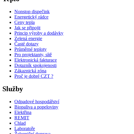
Nonstop dispečink
Energetický rádce
Ceny tepla
Jak se připojit
Princip výroby a dodávky
Zelená energie
Časté dotazy
Průměrné teploty
Pro projektanty, sítě
Elektronická fakturace
Dotazník spokojenosti
Zákaznická zóna
Proč je dobré CZT ?
Služby
Odpadové hospodářství
Biopaliva a popeloviny
Elektřina
REMIT
Chlad
Laboratoře
Železniční doprava